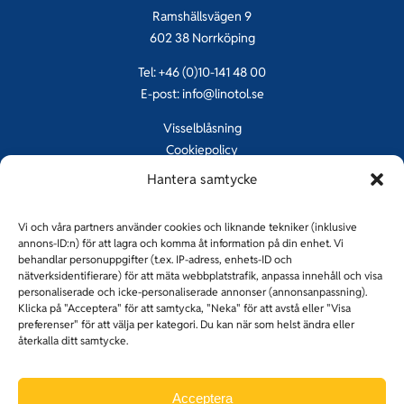
Ramshällsvägen 9
602 38 Norrköping
Tel: +46 (0)10-141 48 00
E-post:
info@linotol.se
Visselblåsning
Cookiepolicy
Integritetspolicy
Hantera samtycke
Vi och våra partners använder cookies och liknande tekniker (inklusive
annons-ID:n) för att lagra och komma åt information på din enhet. Vi
behandlar personuppgifter (t.ex. IP-adress, enhets-ID och
nätverksidentifierare) för att mäta webbplatstrafik, anpassa innehåll och visa
personaliserade och icke-personaliserade annonser (annonsanpassning).
Klicka på "Acceptera" för att samtycka, "Neka" för att avstå eller "Visa
preferenser" för att välja per kategori. Du kan när som helst ändra eller
återkalla ditt samtycke.
Linotol golv
Holmqvist entreprenad
Acceptera