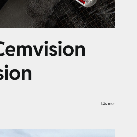
 Cemvision
sion
Läs mer