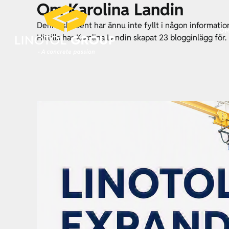
Om Karolina Landin
Fortsätt
till
Denna skribent har ännu inte fyllt i någon informatio
innehållet
OM
Hittills har Karolina Landin skapat 23 blogginlägg för.